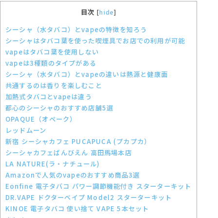
目次
[
hide
]
シーシャ（水タバコ）とvapeの特徴を知ろう
シーシャはタバコ葉を使った喫煙具でお店での利用が可能
vapeはタバコ葉を使用しない
vapeは3種類のタイプがある
シーシャ（水タバコ）とvapeの違いは熱源と健康面
共通するのは香りを楽しむこと
加熱式タバコとvapeは違う
都心のシーシャのおすすめ店舗5選
OPAQUE（オペーク）
レッドムーン
新宿 シーシャカフェ PUCAPUCA (プカプカ）
シーシャカフェばんびえん 高田馬場本店
LA NATURE(ラ・ナチュール)
Amazonで人気のvapeのおすすめ商品3選
Eonfine 電子タバコ パワー調節機能付き スターターキット
DR.VAPE ドクターベイプ Model2 スターターキット
KINOE 電子タバコ 使い捨て VAPE 5本セット