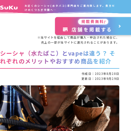
お近くのシーシャ(水タバコ)専門店をご案内致します。貴方だ
けのくつろぎ空間へ…
※当サイトを経由して商品が購入・申込された場合に、
売上の一部が当サイトに還元されることがあります。
シーシャ（水たばこ）とvapeは違う？ そ
れぞれのメリットやおすすめ商品を紹介
作成日：
2023年8月28日
更新日：
2023年9月29日