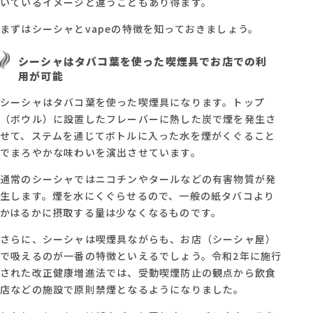
いているイメージと違うこともあり得ます。
まずはシーシャとvapeの特徴を知っておきましょう。
シーシャはタバコ葉を使った喫煙具でお店での利
用が可能
シーシャはタバコ葉を使った喫煙具になります。トップ
（ボウル）に設置したフレーバーに熱した炭で煙を発生さ
せて、ステムを通じてボトルに入った水を煙がくぐること
でまろやかな味わいを演出させています。
通常のシーシャではニコチンやタールなどの有害物質が発
生します。煙を水にくぐらせるので、一般の紙タバコより
かはるかに摂取する量は少なくなるものです。
さらに、シーシャは喫煙具ながらも、お店（シーシャ屋）
で吸えるのが一番の特徴といえるでしょう。令和2年に施行
された改正健康増進法では、受動喫煙防止の観点から飲食
店などの施設で原則禁煙となるようになりました。