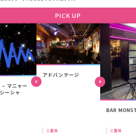
PICK UP
アドバンテージ
a – マニャー
シーシャ
BAR MONS
三重県
三重県