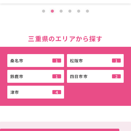
1
2
3
4
5
6
三重県のエリアから探す
桑名市
1
松阪市
1
鈴鹿市
1
四日市市
2
津市
4