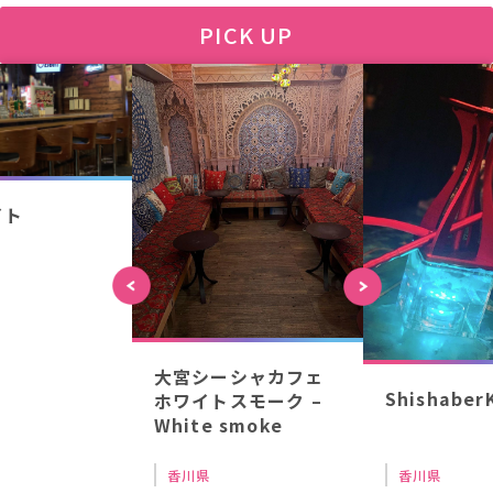
PICK UP
イト
大宮シーシャカフェ
Shishaber
ホワイトスモーク –
White smoke
香川県
香川県