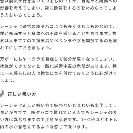
合は換気が行き届いているものですが、自宅だと周囲への
影響を考えてしまい、常に換気をするのをためらってしま
う人もいるでしょう。
シーシャは通常の紙タバコよりも長く味わうものなので、
煙が充満すると身体への不調を感じることもあります。換
気は大事ですので換気扇やベランダや窓を開放するのを忘
れずにしておきましょう。
万が一にもヤニクラを発症して気分が悪くなってしまい、
換気ができてないと一酸化炭素中毒の危険があります。特
に一人暮らしの人は換気に気を付けておくように心がけま
しょう。
正しい吸い方
シーシャは正しい吸い方で吸わないと味わいも変化してし
まいがちです。紙タバコで慣れている人でもシーシャの吸
い方は異なりますので注意が必要です。1～2秒ほどボトル
内の水が音を立てるような感じで吸います。