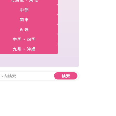
中部
関東
近畿
中国・四国
九州・沖縄