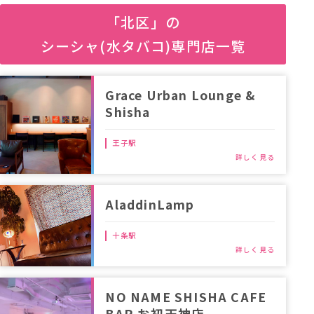
「北区」の
シーシャ(水タバコ)専門店一覧
Grace Urban Lounge &
Shisha
王子駅
AladdinLamp
十条駅
NO NAME SHISHA CAFE
BAR お初天神店