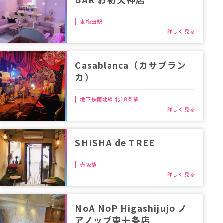
東梅田駅
Casablanca（カサブラン
カ）
地下鉄南北線 北18条駅
SHISHA de TREE
赤坂駅
NoA NoP Higashijujo ノ
アノップ東十条店