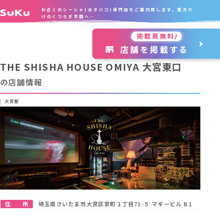
お近くのシーシャ(水タバコ)専門店をご案内致します。貴方だ
けのくつろぎ空間へ…
THE SHISHA HOUSE OMIYA 大宮東口
の店舗情報
大宮駅
住 所
埼玉県さいたま市大宮区宮町１丁目71-５ マギービル B1