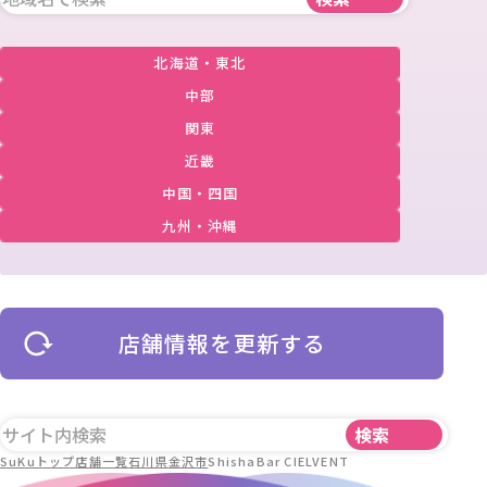
北海道・東北
中部
関東
近畿
中国・四国
九州・沖縄
店舗情報を更新する
SuKuトップ
店舗一覧
石川県
金沢市
ShishaBar CIELVENT