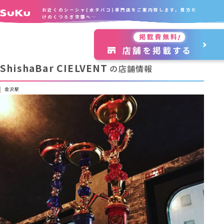
お近くのシーシャ(水タバコ)専門店をご案内致します。貴方だ
けのくつろぎ空間へ…
ShishaBar CIELVENT
の店舗情報
金沢駅