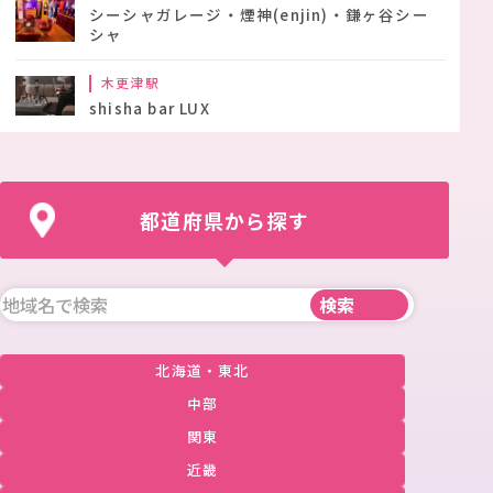
シーシャガレージ・煙神(enjin)・鎌ヶ谷シー
シャ
木更津駅
shisha bar LUX
都道府県から探す
北海道・東北
中部
関東
近畿