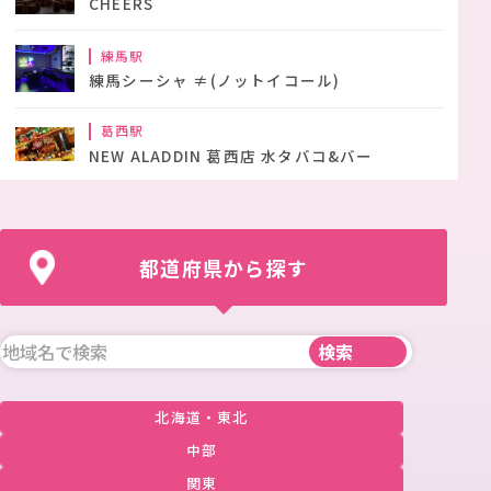
CHEERS
練馬駅
練馬シーシャ ≠(ノットイコール)
葛西駅
NEW ALADDIN 葛西店 水タバコ&バー
都道府県から探す
北海道・東北
中部
関東