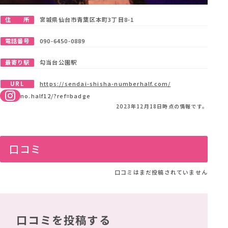
住 所
宮城県仙台市青葉区本町3丁目8-1
電話番号
090-6450-0889
最寄り駅
勾当台公園駅
URL
https://sendai-shisha-numberhalf.com/
no.half12/?ref=badge
2023年12月18日時点の情報です。
口コミ
口コミはまだ投稿されていません
口コミを投稿する