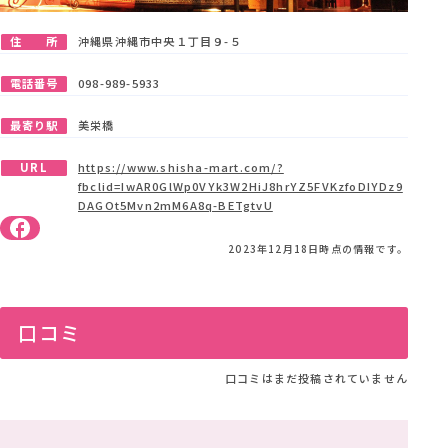
住 所
沖縄県沖縄市中央１丁目９-５
電話番号
098-989-5933
最寄り駅
美栄橋
URL
https://www.shisha-mart.com/?
fbclid=IwAR0GlWp0VYk3W2HiJ8hrYZ5FVKzfoDIYDz9
DAGOt5Mvn2mM6A8q-BETgtvU
2023年12月18日時点の情報です。
口コミ
口コミはまだ投稿されていません