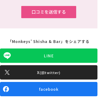
「Monkeys’ Shisha & Bar」
をシェアする
LINE
X
(旧twitter)
facebook