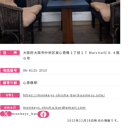
住 所
大阪府大阪市中央区東心斎橋１丁目１７ Marshalビル ４階
Ｇ号
電話番号
06-6121-2313
最寄り駅
心斎橋駅
URL
https://monkeys-shisha-bar.business.site/
email
monkeys.shisha.bar@gmail.com
monkeys_bar
2023年12月18日時点の情報です。