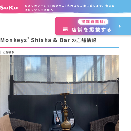
お近くのシーシャ(水タバコ)専門店をご案内致します。貴方だ
けのくつろぎ空間へ…
Monkeys’ Shisha & Bar
の店舗情報
心斎橋駅