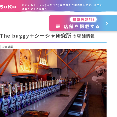
お近くのシーシャ(水タバコ)専門店をご案内致します。貴方だ
けのくつろぎ空間へ…
The buggy＋シーシャ研究所
の店舗情報
心斎橋駅