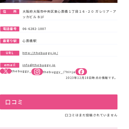
住 所
大阪府大阪市中央区東心斎橋１丁目１６-２０ ガレリア・ア
ッカビル B1F
電話番号
06-6282-1007
最寄り駅
心斎橋駅
URL
http://thebuggy.jp/
email
info@thebuggy.jp
thebuggy_
thebuggy_/?hl=ja
2023年12月18日時点の情報です。
口コミ
口コミはまだ投稿されていません