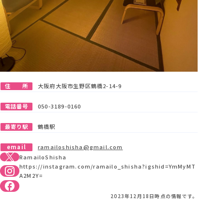
住 所
大阪府大阪市生野区鶴橋2-14-9
電話番号
050-3189-0160
最寄り駅
鶴橋駅
email
ramailoshisha@gmail.com
RamailoShisha
https://instagram.com/ramailo_shisha?igshid=YmMyMT
A2M2Y=
2023年12月18日時点の情報です。