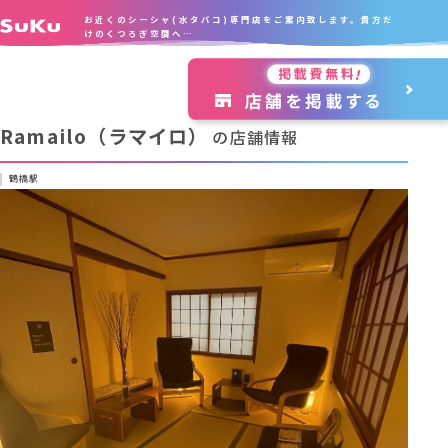
お近くのシーシャ(水タバコ)専門店をご案内致します。貴方だ
けのくつろぎ空間へ…
Ramailo（ラマイロ）
の店舗情報
鶴橋駅