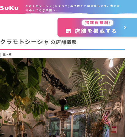
お近くのシーシャ(水タバコ)専門店をご案内致します。貴方だ
けのくつろぎ空間へ…
クラモトシーシャ
の店舗情報
蔵本駅