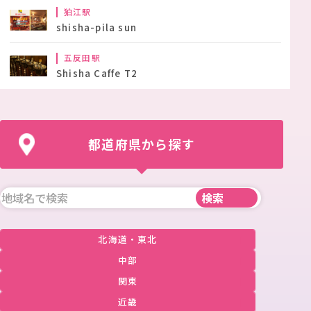
狛江駅
shisha-pila sun
五反田駅
Shisha Caffe T2
都道府県から探す
北海道・東北
中部
関東
近畿