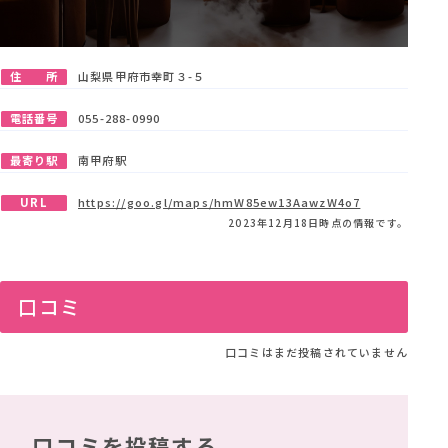
住 所
山梨県甲府市幸町３-５
電話番号
055-288-0990
最寄り駅
南甲府駅
URL
https://goo.gl/maps/hmW85ew13AawzW4o7
2023年12月18日時点の情報です。
口コミ
口コミはまだ投稿されていません
口コミを投稿する