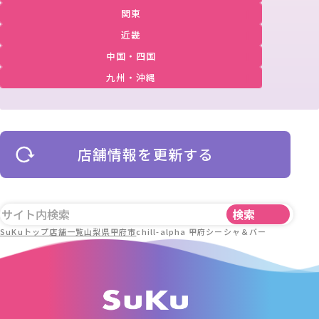
関東
近畿
中国・四国
九州・沖縄
店舗情報を更新する
SuKuトップ
店舗一覧
山梨県
甲府市
chill-alpha 甲府シーシャ＆バー