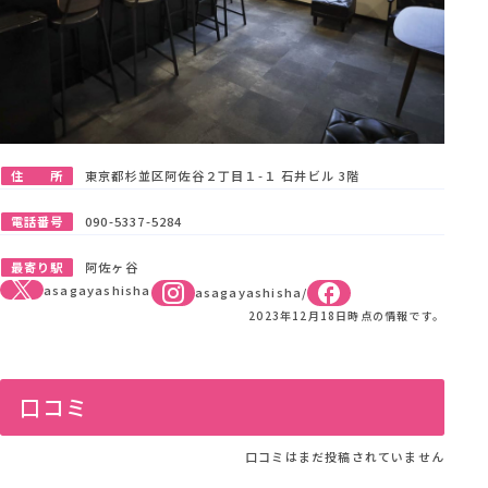
住 所
東京都杉並区阿佐谷２丁目１-１ 石井ビル 3階
電話番号
090-5337-5284
最寄り駅
阿佐ヶ谷
asagayashisha
asagayashisha/
2023年12月18日時点の情報です。
口コミ
口コミはまだ投稿されていません