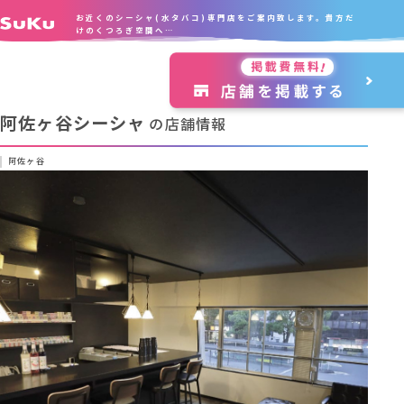
お近くのシーシャ(水タバコ)専門店をご案内致します。貴方だ
けのくつろぎ空間へ…
阿佐ヶ谷シーシャ
の店舗情報
阿佐ヶ谷