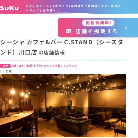
お近くのシーシャ(水タバコ)専門店をご案内致します。貴方だ
けのくつろぎ空間へ…
シーシャ カフェ&バー C.STAND（シースタ
ンド）川口店
の店舗情報
店舗さまから情報提供をいただいて掲載しております
公式
川口駅